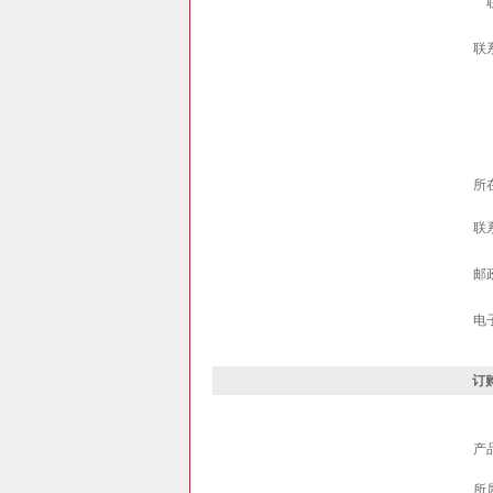
联
所
联
邮
电
订购
产
所