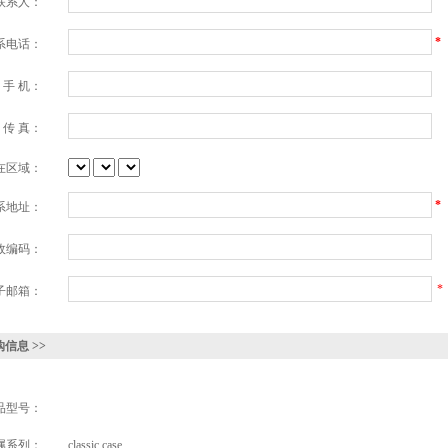
*
联系人：
*
系电话：
手 机：
传 真：
在区域：
*
系地址：
政编码：
*
子邮箱：
信息 >>
品型号：
属系列：
classic case