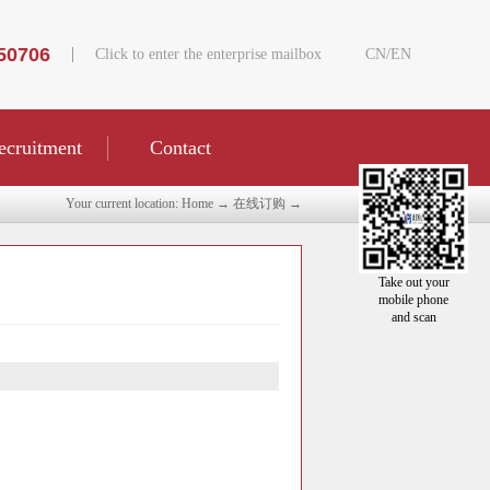
50706
Click to enter the enterprise mailbox
CN
/
EN
ecruitment
Contact
Your current location:
Home
→
在线订购
→
Take out your
mobile phone
and scan